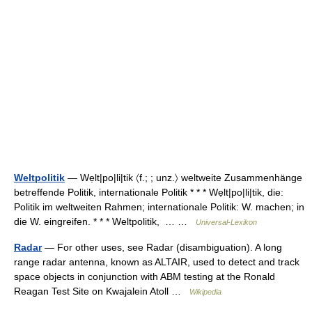
Weltpolitik
— Wẹlt|po|li|tik 〈f.; ; unz.〉 weltweite Zusammenhänge
betreffende Politik, internationale Politik * * * Wẹlt|po|li|tik, die:
Politik im weltweiten Rahmen; internationale Politik: W. machen; in
die W. eingreifen. * * * Weltpolitik, … …
Universal-Lexikon
Radar
— For other uses, see Radar (disambiguation). A long
range radar antenna, known as ALTAIR, used to detect and track
space objects in conjunction with ABM testing at the Ronald
Reagan Test Site on Kwajalein Atoll …
Wikipedia