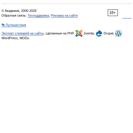
© Академик, 2000-2026
18+
Обратная связь:
Техподдержка
,
Реклама на сайте
👣 Путешествия
Экспорт словарей на сайты
, сделанные на PHP,
Joomla,
Drupal,
WordPress, MODx.