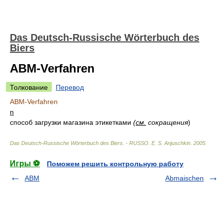
Das Deutsch-Russische Wörterbuch des
Biers
ABM-Verfahren
Толкование
Перевод
ABM-Verfahren
n
способ загрузки магазина этикетками
(
см.
сокращения
)
Das Deutsch-Russische Wörterbuch des Biers. - RUSSO
.
E. S. Anjuschkin
.
2005
.
Игры ⚽
Поможем решить контрольную работу
ABM
Abmaischen