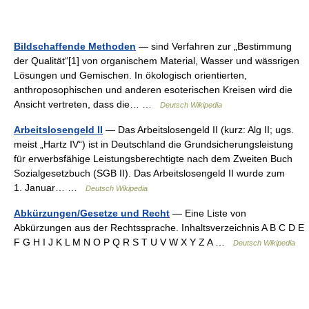
Bildschaffende Methoden
— sind Verfahren zur „Bestimmung
der Qualität“[1] von organischem Material, Wasser und wässrigen
Lösungen und Gemischen. In ökologisch orientierten,
anthroposophischen und anderen esoterischen Kreisen wird die
Ansicht vertreten, dass die… …
Deutsch Wikipedia
Arbeitslosengeld II
— Das Arbeitslosengeld II (kurz: Alg II; ugs.
meist „Hartz IV“) ist in Deutschland die Grundsicherungsleistung
für erwerbsfähige Leistungsberechtigte nach dem Zweiten Buch
Sozialgesetzbuch (SGB II). Das Arbeitslosengeld II wurde zum
1. Januar… …
Deutsch Wikipedia
Abkürzungen/Gesetze und Recht
— Eine Liste von
Abkürzungen aus der Rechtssprache. Inhaltsverzeichnis A B C D E
F G H I J K L M N O P Q R S T U V W X Y Z A …
Deutsch Wikipedia